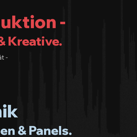
uktion -
& Kreative.
t -
ik
en & Panels.