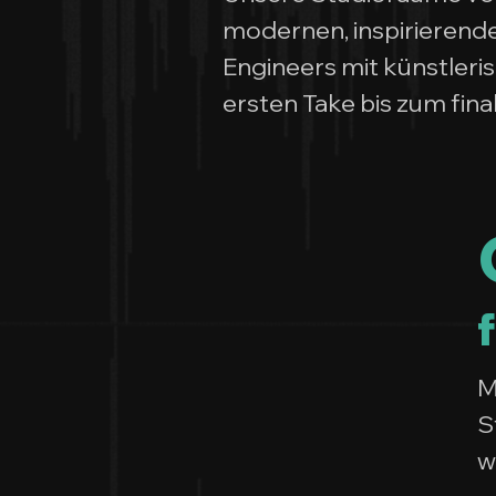
modernen, inspirieren
Engineers mit künstler
ersten Take bis zum fin
M
S
w