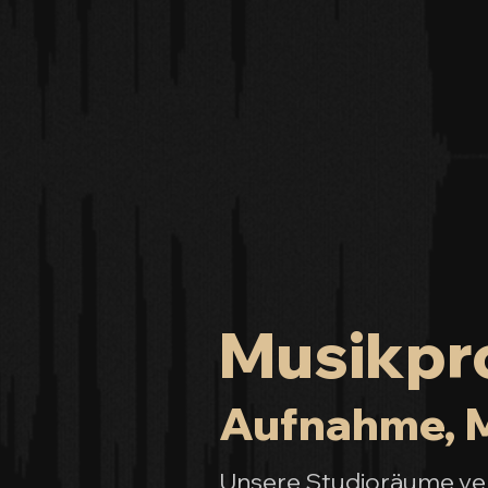
Musikpro
Aufnahme, M
Unsere Studioräume vere