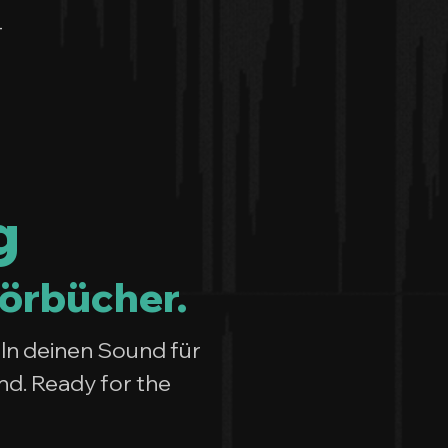
-
g
Hörbücher.
ln deinen Sound für
nd. Ready for the