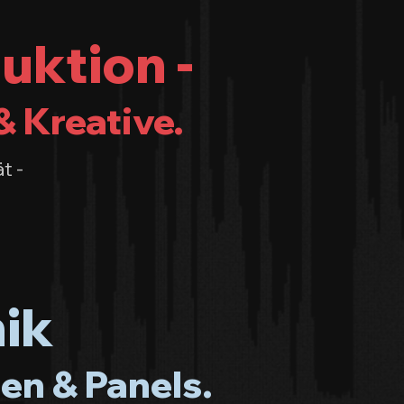
uktion -
& Kreative.
t -
ik
en & Panels.