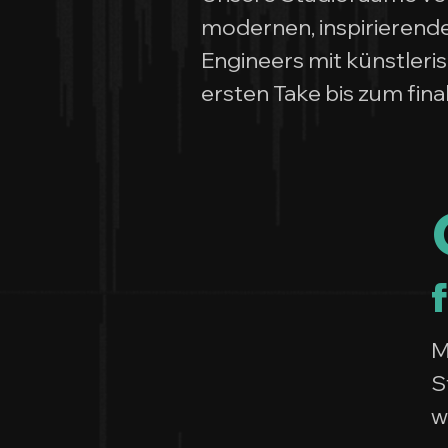
modernen, inspirieren
Engineers mit künstler
ersten Take bis zum fin
M
S
w