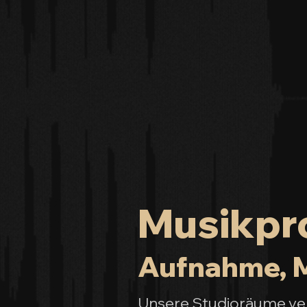
Musikpro
Aufnahme, M
Unsere Studioräume vere