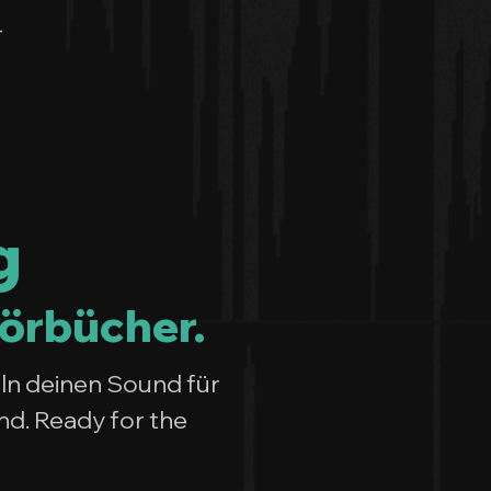
-
g
Hörbücher.
ln deinen Sound für
nd. Ready for the