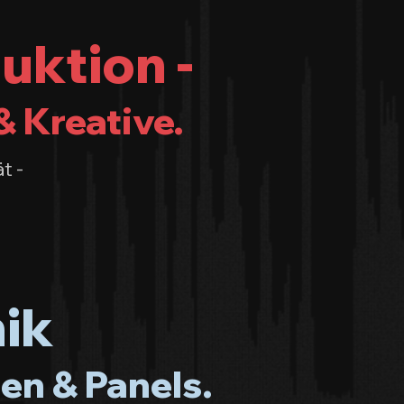
uktion -
& Kreative.
t -
ik
en & Panels.