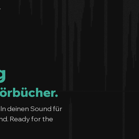
-
g
Hörbücher.
ln deinen Sound für
nd. Ready for the