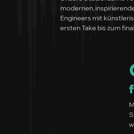
modernen, inspirieren
Engineers mit künstler
ersten Take bis zum fin
M
S
w