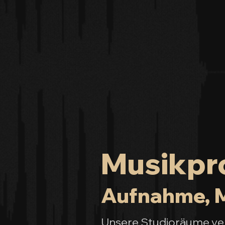
Musikpro
Aufnahme, M
Unsere Studioräume vere