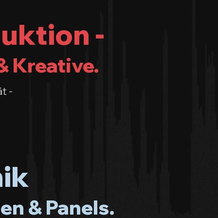
uktion -
& Kreative.
t -
ik
en & Panels.