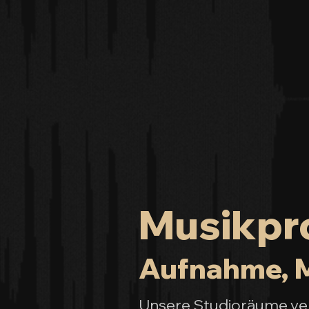
Musikpro
Aufnahme, M
Unsere Studioräume vere