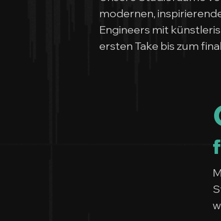
modernen, inspirieren
Engineers mit künstler
ersten Take bis zum fin
M
S
w