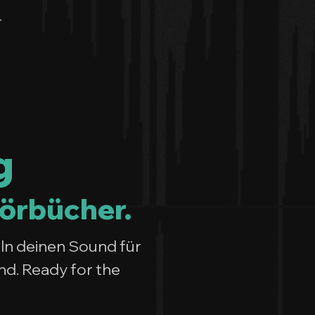
-
g
Hörbücher.
ln deinen Sound für
nd. Ready for the