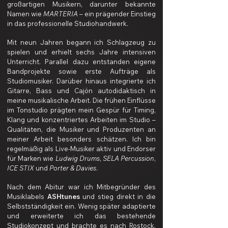
großartigen Musikern, darunter bekannte
Namen wie
MARTERIA
– ein prägender Einstieg
in das professionelle Studiohandwerk.
Mit neun Jahren begann ich Schlagzeug zu
spielen und erhielt sechs Jahre intensiven
Unterricht. Parallel dazu entstanden eigene
Bandprojekte sowie erste Aufträge als
Studiomusiker. Darüber hinaus integrierte ich
Gitarre, Bass und Cajón autodidaktisch in
meine musikalische Arbeit. Die frühen Einflüsse
im Tonstudio prägten mein Gespür für Timing,
Klang und konzentriertes Arbeiten im Studio –
Qualitäten, die Musiker und Produzenten an
meiner Arbeit besonders schätzen. Ich bin
regelmäßig als Live-Musiker aktiv und Endorser
für Marken wie
Ludwig Drums
,
SELA Percussion
,
ICE STIX
und
Porter & Davies
.
Nach dem Abitur war ich Mitbegründer des
Musiklabels
ASHtunes
und stieg direkt in die
Selbstständigkeit ein. Wenig später adaptierte
und erweiterte ich das bestehende
Studiokonzept und brachte es nach Rostock,