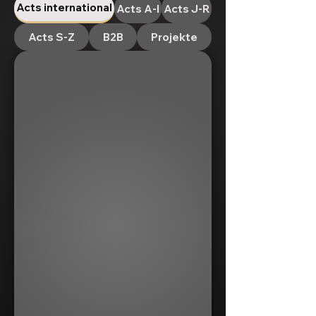
Acts international
Acts A-I
Acts J-R
Acts S-Z
B2B
Projekte