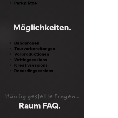
Parkplätze
Möglichkeiten.
Bandproben
Tourvorbereitungen
Vorproduktionen
Writingsessions
Kreativsessions
Recordingsessions
Häufig gestellte Fragen...
Raum FAQ.