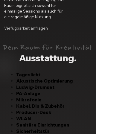
Raum eignet sich sowohl für
einmalige Sessions als auch für
die regelmäßige Nutzung.
Verfügbarkeit anfragen
Dein Raum für Kreativität.
Ausstattung.
Tageslicht
Akustische Optimierung
Ludwig-Drumset
PA-Anlage
Mikrofonie
Kabel, DIs & Zubehör
Producer-Desk
WLAN
Sanitäre Einrichtungen
Sicherheitstür