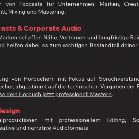
ion von Podcasts für Unternehmen, Marken, Creat
tt, Mixing und Mastering.
sts & Corporate Audio
arken schaffen Nähe, Vertrauen und langfristige Reic
nd helfen dabei, es zum wichtigen Bestandteil dein
n
g von Hörbüchern mit Fokus auf Sprachverständlic
echer, abgestimmt auf die technischen Vorgaben der P
se dein Hörbuch jetzt professionell Mastern
.
design
elproduktionen mit professionellem Editing, 
eative und narrative Audioformate.