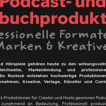
Podcast- un
buchprodukt
essionelle Forma
arken & Kreative
d Hörspiele gehören heute zu den wirkungsvoll
eichweite, Markenbindung und professionel
udio Rostock entstehen hochwertige Produktione
ernehmen, Kreative, Verlage, Künstler und Cont
t-Produktionen für Creator und Hosts gewinnen Podc
zunehmend an Bedeutung. Professionell produzi