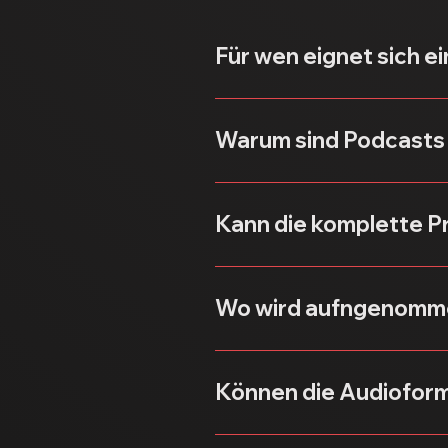
Für wen eignet sich e
Podcasts eignen sich sowoh
Bildungseinrichtungen oder 
Warum sind Podcasts 
Unternehmenspodcasts stär
Kunden, Partnern oder Mitar
Kann die komplette 
Wiedererkennbarkeit.
Ja. Auf Wunsch übernehmen 
der Gäste, Moderation und 
Wo wird aufngenomm
Im Tonstudio Rostock steh
modernen Podcast-Mikrofon
Können die Audioform
unserem mobilen Podcast-E
Ja. Alle fertigen Produkti