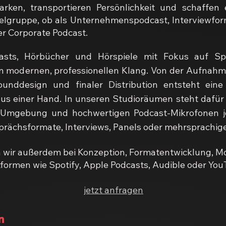
rken, transportieren Persönlichkeit und schaffen 
ielgruppe, ob als Unternehmenspodcast, Interviewfor
er Corporate Podcast.
asts, Hörbücher und Hörspiele mit Fokus auf Sp
en modernen, professionellen Klang. Von der Aufnahme
unddesign und finaler Distribution entsteht eine 
us einer Hand.
​
In unseren Studioräumen steht dafür 
Umgebung und hochwertigen Podcast-Mikrofonen jed
sprächsformate, Interviews, Panels oder mehrsprachig
 wir außerdem bei Konzeption, Formatentwicklung, M
tformen wie Spotify, Apple Podcasts, Audible oder You
jetzt anfragen
n