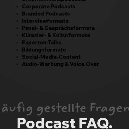
Corporate Podcasts
Branded Podcasts
Interviewformate
Panel- & Gesprächsformate
Künstler- & Kulturformate
Experten-Talks
Bildungsformate
Social-Media-Content
Audio-Werbung & Voice Over
äufig gestellte Fragen.
Podcast FAQ.