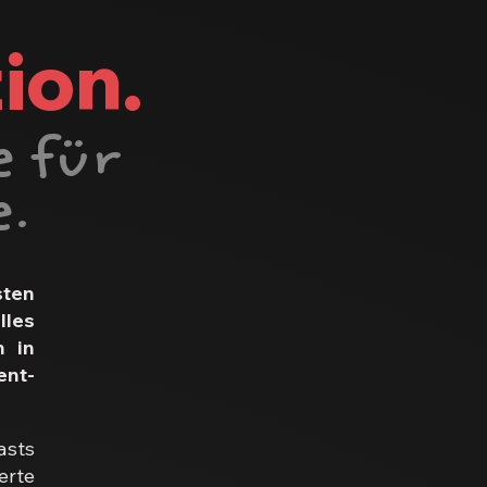
d
ion.
te
für
.
sten
les
n in
ent-
asts
erte