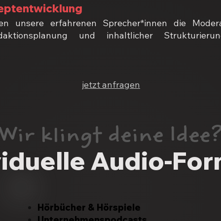
eptentwicklung
 unsere erfahrenen Sprecher*innen die Moderat
edaktionsplanung und inhaltlicher Strukturi
jetzt anfragen
Wir klingt deine Idee
viduelle Audio-For
Hörbücher &
Hörspiele
Unternehmenspodcasts