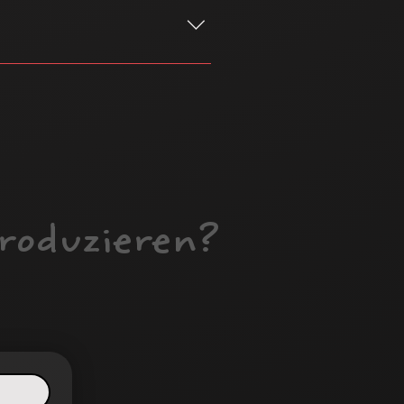
lproduktionen inklusive
roduzieren?